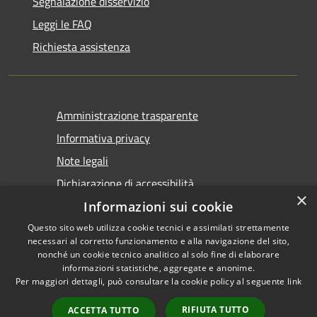
Segnalazione disservizio
Leggi le FAQ
Richiesta assistenza
Amministrazione trasparente
Informativa privacy
Note legali
Dichiarazione di accessibilità
×
Informazioni sui cookie
Questo sito web utilizza cookie tecnici e assimilati strettamente
necessari al corretto funzionamento e alla navigazione del sito,
nonché un cookie tecnico analitico al solo fine di elaborare
informazioni statistiche, aggregate e anonime.
RSS
Copyright © 2026 • Comune di
Per maggiori dettagli, può consultare la cookie policy al seguente
link
Accessibilità
Tirano • Powered by
Privacy
Municipium
Accesso
•
RIFIUTA TUTTO
ACCETTA TUTTO