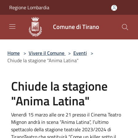
Salta al contenuto principale
Regione Lombardia
Comune di Tirano
Home
>
Vivere il Comune
>
Eventi
>
Chiude la stagione "Anima Latina"
Chiude la stagione
"Anima Latina"
Venerdì 15 marzo alle ore 21 presso il Cinema Teatro
Mignon andrà in scena “Anima Latina”, l’ultimo
spettacolo della stagione teatrale 2023/2024 di
TiranoTeatro che sostituirà “Come un killer sotto il