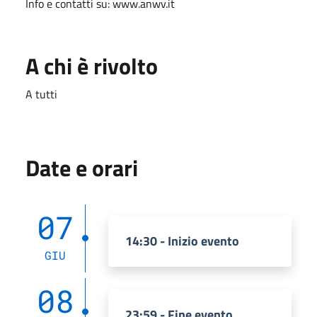
Info e contatti su: www.anwv.it
A chi è rivolto
A tutti
Date e orari
07
14:30 - Inizio evento
GIU
08
23:59 - Fine evento