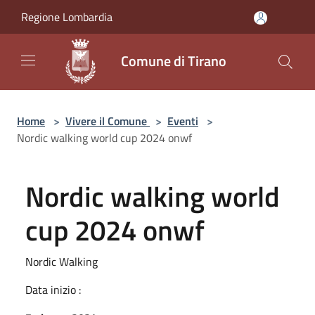
Salta al contenuto principale
Regione Lombardia
Comune di Tirano
Home
>
Vivere il Comune
>
Eventi
>
Nordic walking world cup 2024 onwf
Nordic walking world
cup 2024 onwf
Nordic Walking
Data inizio :