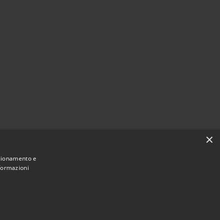
×
nzionamento e
nformazioni