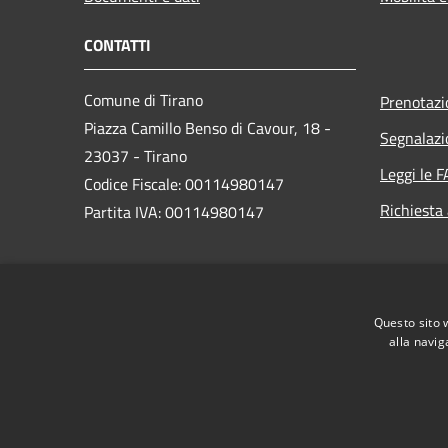
CONTATTI
Comune di Tirano
Prenotaz
Piazza Camillo Benso di Cavour, 18
-
Segnalazi
23037 - Tirano
Leggi le 
Codice Fiscale: 00114980147
Richiesta
Partita IVA: 00114980147
PEC:
comune.tirano@legalmail.it
Centralino Unico: 0342701256 /
Questo sito 
0342708111
alla navig