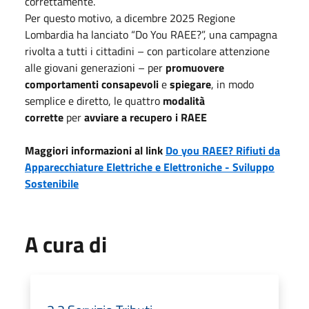
correttamente.
Per questo motivo, a dicembre 2025 Regione
Lombardia ha lanciato “Do You RAEE?”, una campagna
rivolta a tutti i cittadini – con particolare attenzione
alle giovani generazioni – per
promuovere
comportamenti consapevoli
e
spiegare
, in modo
semplice e diretto, le quattro
modalità
corrette
per
avviare a recupero i RAEE
Maggiori informazioni al link
Do you RAEE? Rifiuti da
Apparecchiature Elettriche e Elettroniche - Sviluppo
Sostenibile
A cura di