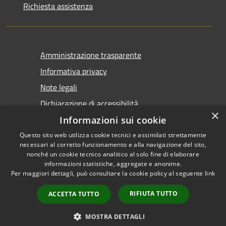
Richiesta assistenza
Amministrazione trasparente
Informativa privacy
Note legali
Dichiarazione di accessibilità
×
Informazioni sui cookie
Questo sito web utilizza cookie tecnici e assimilati strettamente
necessari al corretto funzionamento e alla navigazione del sito,
nonché un cookie tecnico analitico al solo fine di elaborare
informazioni statistiche, aggregate e anonime.
RSS
Copyright © 2026 • Comune di
Per maggiori dettagli, può consultare la cookie policy al seguente
link
Accessibilità
Tirano • Powered by
Privacy
Municipium
Accesso
•
RIFIUTA TUTTO
ACCETTA TUTTO
Cookie
redazione
Mappa del sito
MOSTRA DETTAGLI