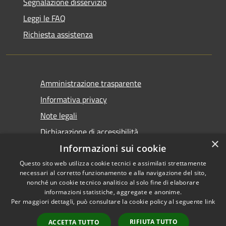
Segnalazione disservizio
Leggi le FAQ
Richiesta assistenza
Amministrazione trasparente
Informativa privacy
Note legali
Dichiarazione di accessibilità
×
Informazioni sui cookie
Questo sito web utilizza cookie tecnici e assimilati strettamente
necessari al corretto funzionamento e alla navigazione del sito,
nonché un cookie tecnico analitico al solo fine di elaborare
informazioni statistiche, aggregate e anonime.
RSS
Copyright © 2026 • Comune di
Per maggiori dettagli, può consultare la cookie policy al seguente
link
Accessibilità
Tirano • Powered by
Privacy
Municipium
Accesso
•
RIFIUTA TUTTO
ACCETTA TUTTO