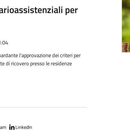
arioassistenziali per
1:04
rdante l'approvazione dei criteri per
ette di ricovero presso le residenze
ram
LinkedIn