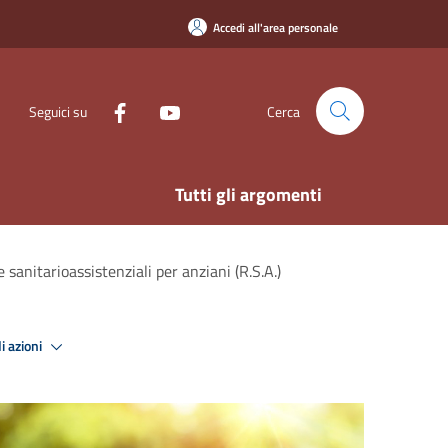
Accedi all'area personale
Seguici su
Cerca
Tutti gli argomenti
 sanitarioassistenziali per anziani (R.S.A.)
i azioni