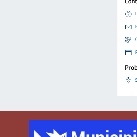
Cont
Prob