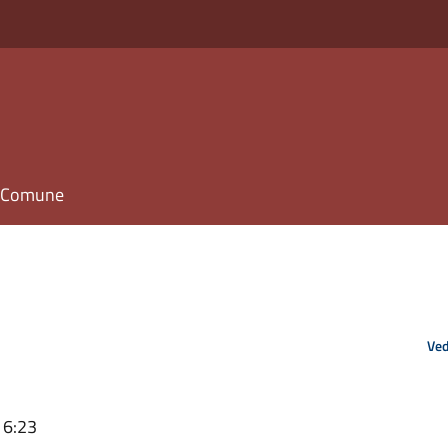
il Comune
Ved
16:23