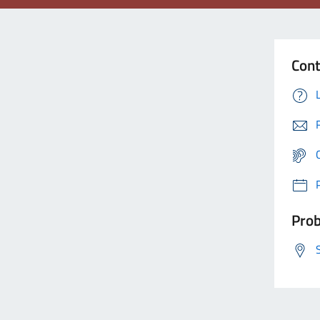
Cont
Prob