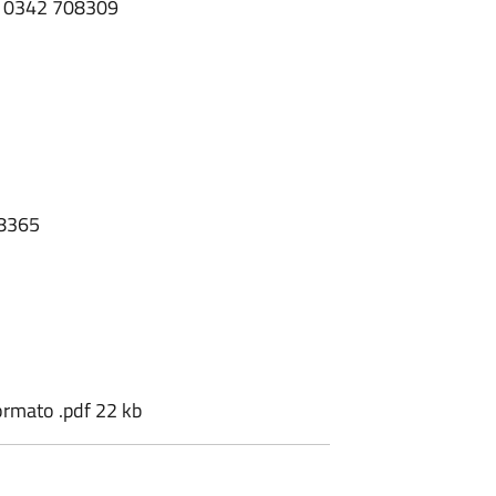
el. 0342 708309
08365
formato .pdf 22 kb