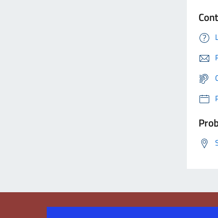
Cont
Prob