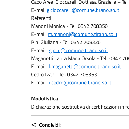
Capo Area: Cioccarelli Dott.ssa Graziella – T
E-mail
g.cioccarelli@comune.tirano.so.it
Referenti
Manoni Monica - Tel. 0342 708350
E-mail
m.manoni@comune.tirano.so.it
Pini Giuliana - Tel. 0342 708326
E-mail
g.pini@comune.tirano.so.it
Maganetti Laura Maria Orsola - Tel. 0342 7
E-mail
l.maganetti@comune.tirano.so.it
Cedro Ivan - Tel. 0342 708363
E-mail
i.cedro@comune.tirano.so.it
Modulistica
Dichiarazione sostitutiva di certificazioni in 
Condividi: