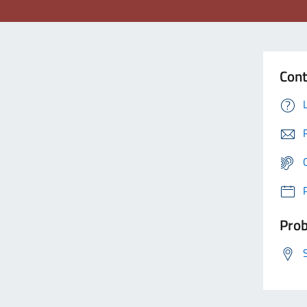
Cont
Prob