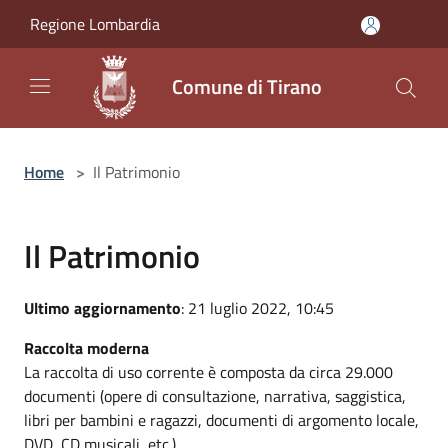
Salta al contenuto principale
Regione Lombardia
Comune di Tirano
Home
>
Il Patrimonio
Il Patrimonio
Ultimo aggiornamento
: 21 luglio 2022, 10:45
Raccolta moderna
La raccolta di uso corrente è composta da circa 29.000
documenti (opere di consultazione, narrativa, saggistica,
libri per bambini e ragazzi, documenti di argomento locale,
DVD, CD musicali, etc.).