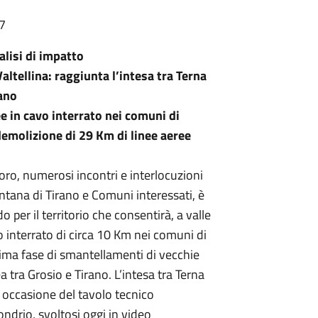
37
alisi di impatto
Valtellina: raggiunta l’intesa tra Terna
rano
e in cavo interrato nei comuni di
demolizione di 29 Km di linee aeree
o, numerosi incontri e interlocuzioni
ntana di Tirano e Comuni interessati, è
per il territorio che consentirà, a valle
o interrato di circa 10 Km nei comuni di
rima fase di smantellamenti di vecchie
ea tra Grosio e Tirano. L’intesa tra Terna
 in occasione del tavolo tecnico
ndrio, svoltosi oggi in video