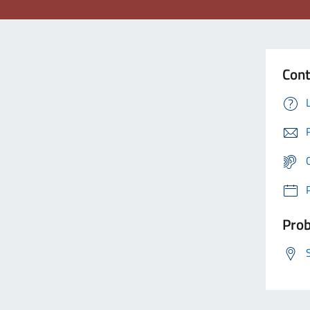
Cont
Prob