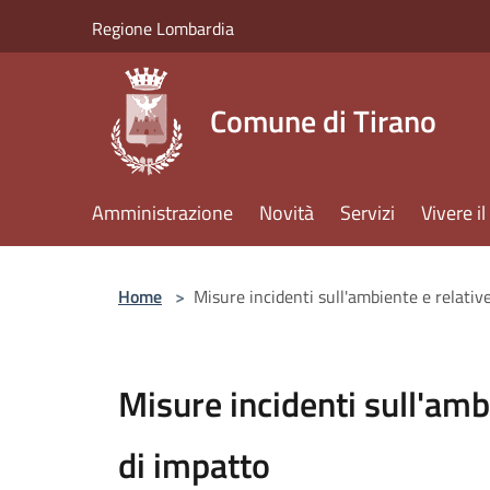
Salta al contenuto principale
Regione Lombardia
Comune di Tirano
Amministrazione
Novità
Servizi
Vivere 
Home
>
Misure incidenti sull'ambiente e relative
Misure incidenti sull'ambi
di impatto