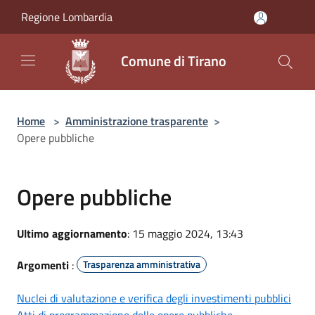
Salta al contenuto principale
Regione Lombardia
Comune di Tirano
Home
>
Amministrazione trasparente
>
Opere pubbliche
Opere pubbliche
Ultimo aggiornamento
: 15 maggio 2024, 13:43
Argomenti
:
Trasparenza amministrativa
Nuclei di valutazione e verifica degli investimenti pubblici
Atti di programmazione delle opere pubbliche