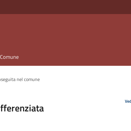
il Comune
onseguita nel comune
Ved
ifferenziata