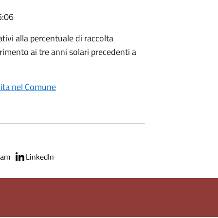
5:06
ativi alla percentuale di raccolta
imento ai tre anni solari precedenti a
uita nel Comune
ram
LinkedIn