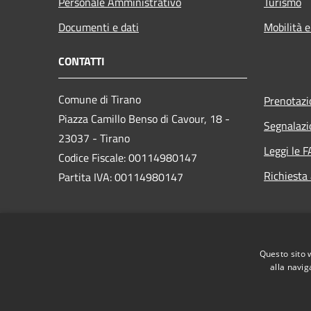
Personale Amministrativo
Turismo
Documenti e dati
Mobilità e
CONTATTI
Comune di Tirano
Prenotaz
Piazza Camillo Benso di Cavour, 18
-
Segnalazi
23037 - Tirano
Leggi le 
Codice Fiscale: 00114980147
Richiesta
Partita IVA: 00114980147
PEC:
comune.tirano@legalmail.it
Centralino Unico: 0342701256 /
Questo sito 
0342708111
alla navig