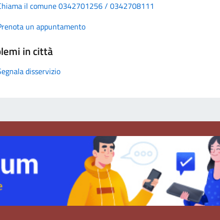
Chiama il comune 0342701256 / 0342708111
Prenota un appuntamento
lemi in città
Segnala disservizio