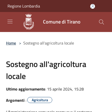
Salta al contenuto principale
Regione Lombardia
Comune di Tirano
Home
>
Sostegno all'agricoltura locale
Sostegno all'agricoltura
locale
Ultimo aggiornamento
: 15 aprile 2024, 15:28
Argomenti
:
Agricoltura
L'Amministrazione comunale promuove il sostegno