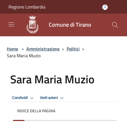
Salta al contenuto principale
Regione Lombardia
Comune di Tirano
Home
>
Amministrazione
>
Politici
>
Sara Maria Muzio
Sara Maria Muzio
Condividi
Vedi azioni
INDICE DELLA PAGINA