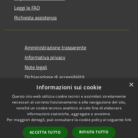
Leggi le FAQ
Richiesta assistenza
Amministrazione trasparente
Informativa privacy
Note legali
Dichiarazione di accessibilità
×
Informazioni sui cookie
Questo sito web utilizza cookie tecnici e assimilati strettamente
necessari al corretto funzionamento e alla navigazione del sito,
nonché un cookie tecnico analitico al solo fine di elaborare
informazioni statistiche, aggregate e anonime.
RSS
Copyright © 2026 • Comune di
Per maggiori dettagli, può consultare la cookie policy al seguente
link
Accessibilità
Tirano • Powered by
Privacy
Municipium
Accesso
•
RIFIUTA TUTTO
ACCETTA TUTTO