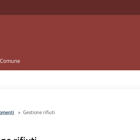
il Comune
omenti
>
Gestione rifiuti