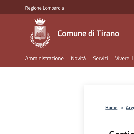
Salta al contenuto principale
Regione Lombardia
Comune di Tirano
Amministrazione
Novità
Servizi
Vivere 
Home
>
Arg