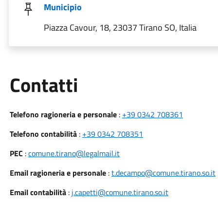
Municipio
Piazza Cavour, 18, 23037 Tirano SO, Italia
Utili
Contatti
Telefono ragioneria e personale
:
+39 0342 708361
Telefono contabilità
:
+39 0342 708351
PEC
:
comune.tirano@legalmail.it
Email ragioneria e personale
:
t.decampo@comune.tirano.so.it
Email contabilità
:
j.capetti@comune.tirano.so.it