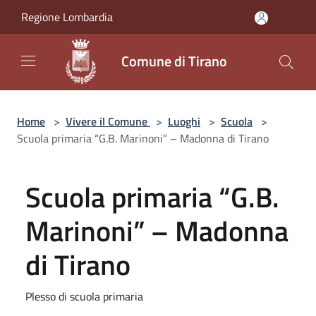
Salta al contenuto principale
Regione Lombardia
Comune di Tirano
Home
>
Vivere il Comune
>
Luoghi
>
Scuola
>
Scuola primaria “G.B. Marinoni” – Madonna di Tirano
Scuola primaria “G.B.
Marinoni” – Madonna
di Tirano
Plesso di scuola primaria