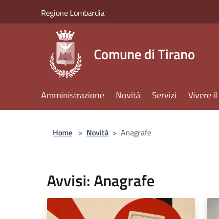
Salta al contenuto principale
Regione Lombardia
Comune di Tirano
Amministrazione
Novità
Servizi
Vivere 
Home
>
Novità
>
Anagrafe
Avvisi: Anagrafe