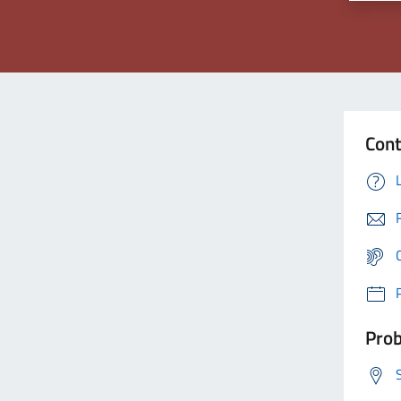
Cont
Prob