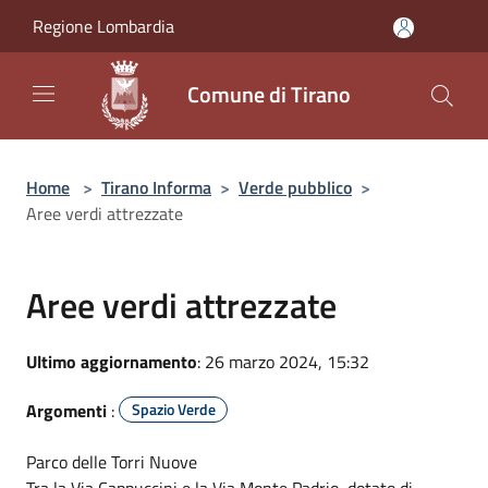
Salta al contenuto principale
Regione Lombardia
Comune di Tirano
Home
>
Tirano Informa
>
Verde pubblico
>
Aree verdi attrezzate
Aree verdi attrezzate
Ultimo aggiornamento
: 26 marzo 2024, 15:32
Argomenti
:
Spazio Verde
Parco delle Torri Nuove
Tra la Via Cappuccini e la Via Monte Padrio, dotato di