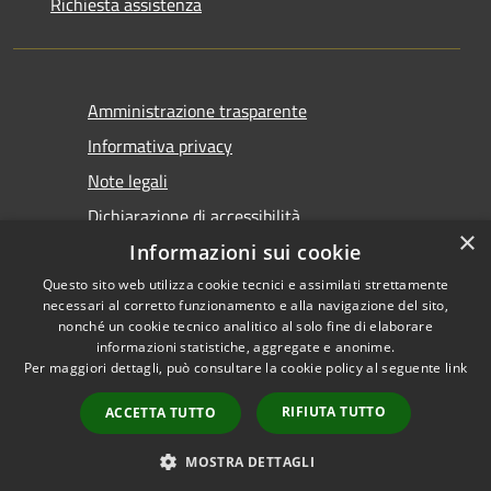
Richiesta assistenza
Amministrazione trasparente
Informativa privacy
Note legali
Dichiarazione di accessibilità
×
Informazioni sui cookie
Questo sito web utilizza cookie tecnici e assimilati strettamente
necessari al corretto funzionamento e alla navigazione del sito,
nonché un cookie tecnico analitico al solo fine di elaborare
informazioni statistiche, aggregate e anonime.
RSS
Copyright © 2026 • Comune di
Per maggiori dettagli, può consultare la cookie policy al seguente
link
Accessibilità
Tirano • Powered by
Privacy
Municipium
Accesso
•
RIFIUTA TUTTO
ACCETTA TUTTO
Cookie
redazione
Mappa del sito
MOSTRA DETTAGLI