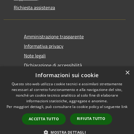
Richiesta assistenza
Amministrazione trasparente
Informativa privacy
Note legali
Dichiarazione di accessibilità
×
Informazioni sui cookie
Questo sito web utilizza cookie tecnici e assimilati strettamente
necessari al corretto funzionamento e alla navigazione del sito,
nonché un cookie tecnico analitico al solo fine di elaborare
informazioni statistiche, aggregate e anonime.
RSS
Copyright © 2026 • Comune di
Per maggiori dettagli, può consultare la cookie policy al seguente
link
Accessibilità
Tirano • Powered by
Privacy
Municipium
Accesso
•
RIFIUTA TUTTO
ACCETTA TUTTO
Cookie
redazione
Mappa del sito
MOSTRA DETTAGLI