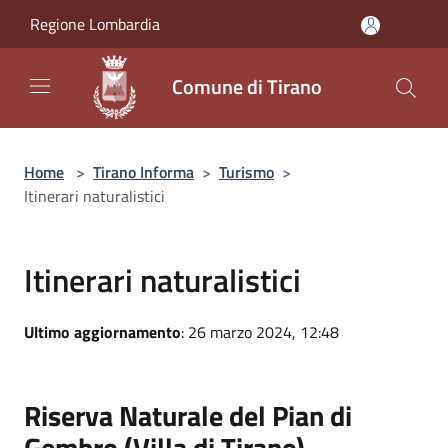
Salta al contenuto principale
Regione Lombardia
Comune di Tirano
Home
>
Tirano Informa
>
Turismo
>
Itinerari naturalistici
Itinerari naturalistici
Ultimo aggiornamento
: 26 marzo 2024, 12:48
Riserva Naturale del Pian di
Gembro (Villa di Tirano)