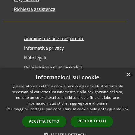
Richiesta assistenza
Amministrazione trasparente
Informativa privacy
Note legali
Dichiarazione di accessibilità
×
Informazioni sui cookie
Questo sito web utilizza cookie tecnici e assimilati strettamente
necessari al corretto funzionamento e alla navigazione del sito,
nonché un cookie tecnico analitico al solo fine di elaborare
informazioni statistiche, aggregate e anonime.
RSS
Copyright © 2026 • Comune di
Per maggiori dettagli, può consultare la cookie policy al seguente
link
Accessibilità
Tirano • Powered by
Privacy
Municipium
Accesso
•
RIFIUTA TUTTO
ACCETTA TUTTO
Cookie
redazione
Mappa del sito
MOSTRA DETTAGLI