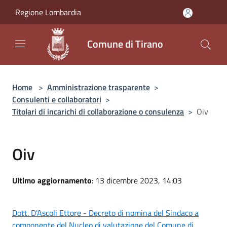
Salta al contenuto principale
Regione Lombardia
Comune di Tirano
Home
>
Amministrazione trasparente
>
Consulenti e collaboratori
>
Titolari di incarichi di collaborazione o consulenza
>
Oiv
Oiv
Ultimo aggiornamento
: 13 dicembre 2023, 14:03
Dott. D'Ascoli Ettore - Decreto di nomina del Sindaco a
componente del Nucleo di valutazione del Comune di