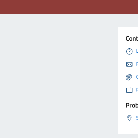
Cont
Prob