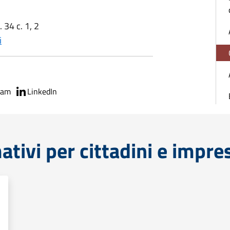
 34 c. 1, 2
i
ram
LinkedIn
ativi per cittadini e impre