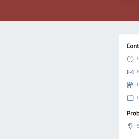
Cont
Prob