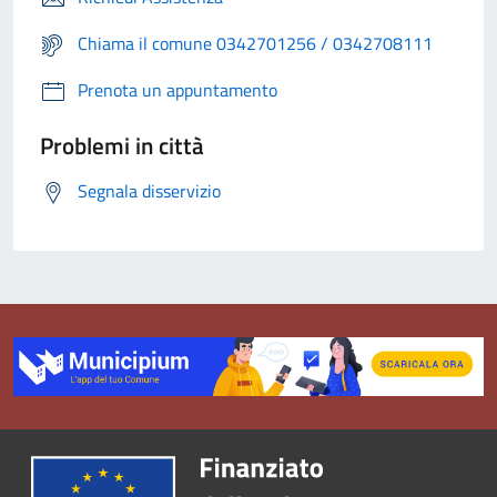
Chiama il comune 0342701256 / 0342708111
Prenota un appuntamento
Problemi in città
Segnala disservizio