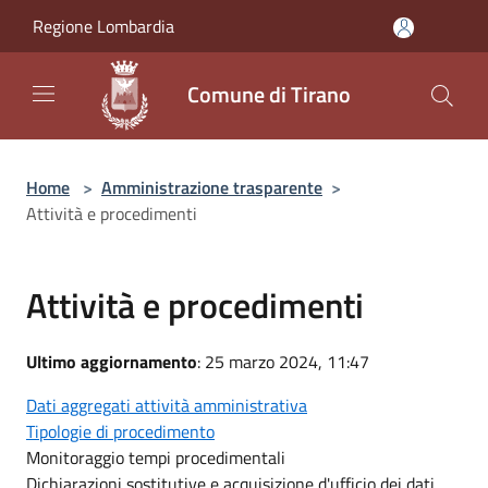
Salta al contenuto principale
Regione Lombardia
Comune di Tirano
Home
>
Amministrazione trasparente
>
Attività e procedimenti
Attività e procedimenti
Ultimo aggiornamento
: 25 marzo 2024, 11:47
Dati aggregati attività amministrativa
Tipologie di procedimento
Monitoraggio tempi procedimentali
Dichiarazioni sostitutive e acquisizione d'ufficio dei dati