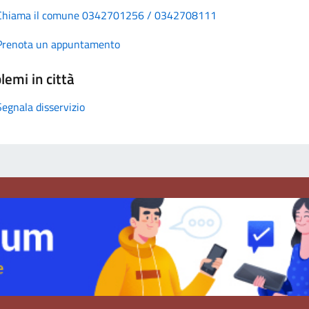
Chiama il comune 0342701256 / 0342708111
Prenota un appuntamento
lemi in città
Segnala disservizio