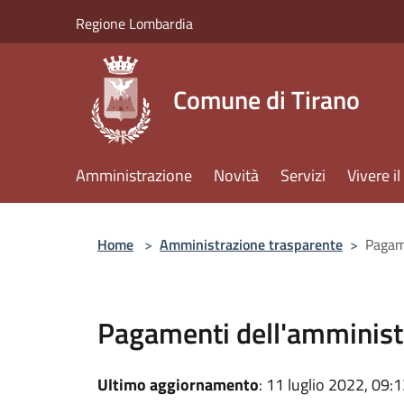
Salta al contenuto principale
Regione Lombardia
Comune di Tirano
Amministrazione
Novità
Servizi
Vivere 
Home
>
Amministrazione trasparente
>
Pagam
Pagamenti dell'amminist
Ultimo aggiornamento
: 11 luglio 2022, 09: