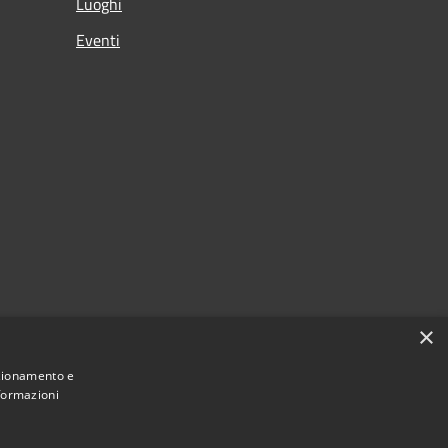
Luoghi
Eventi
×
nzionamento e
nformazioni