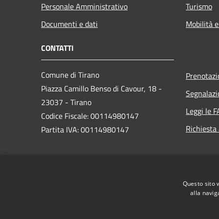
Personale Amministrativo
Turismo
Documenti e dati
Mobilità e
CONTATTI
Comune di Tirano
Prenotaz
Piazza Camillo Benso di Cavour, 18
-
Segnalazi
23037 - Tirano
Leggi le 
Codice Fiscale: 00114980147
Richiesta
Partita IVA: 00114980147
PEC:
comune.tirano@legalmail.it
Centralino Unico: 0342701256 /
Questo sito 
0342708111
alla navig