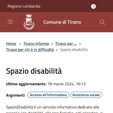
Salta al contenuto principale
Regione Lombardia
Comune di Tirano
Home
>
Tirano Informa
>
Tirano per ...
>
Tirano per chi è in difficoltà
>
Spazio disabilità
Spazio disabilità
Ultimo aggiornamento
: 18 marzo 2024, 16:13
Argomenti
:
Accesso all'informazione
Assistenza sociale
SpazioDisabilità è un servizio informativo dedicato alle
persone con disabilità, alle loro famiglie, agli operatori, ai