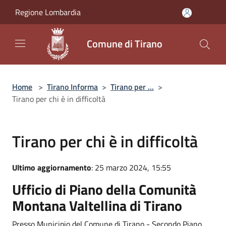
Salta al contenuto principale
Regione Lombardia
Comune di Tirano
Home
>
Tirano Informa
>
Tirano per ...
>
Tirano per chi è in difficoltà
Tirano per chi è in difficoltà
Ultimo aggiornamento
: 25 marzo 2024, 15:55
Ufficio di Piano della Comunità
Montana Valtellina di Tirano
Presso Municipio del Comune di Tirano - Secondo Piano