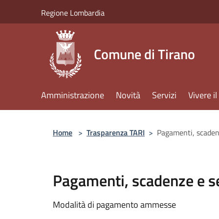
Salta al contenuto principale
Regione Lombardia
Comune di Tirano
Amministrazione
Novità
Servizi
Vivere 
Home
>
Trasparenza TARI
>
Pagamenti, scadenz
Pagamenti, scadenze e se
Modalità di pagamento ammesse