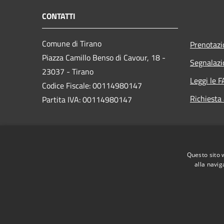
CONTATTI
Comune di Tirano
Prenotaz
Piazza Camillo Benso di Cavour, 18
-
Segnalazi
23037 - Tirano
Leggi le 
Codice Fiscale: 00114980147
Richiesta
Partita IVA: 00114980147
PEC:
comune.tirano@legalmail.it
Centralino Unico: 0342701256 /
Questo sito 
0342708111
alla navig
RSS
Accessibilità
Privacy
Cookie
Mappa de