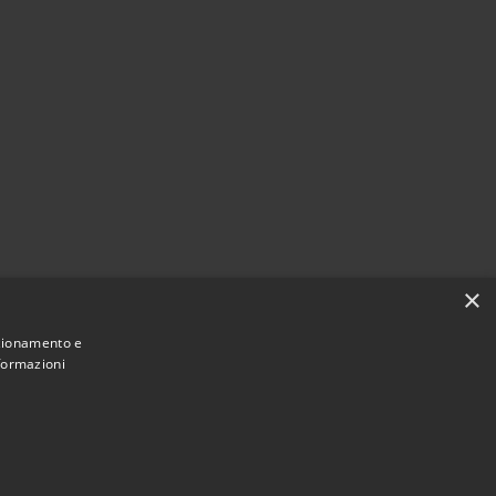
×
nzionamento e
nformazioni
Municipium
Accesso redazione
di Tirano • Powered by
•