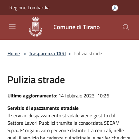
Salta al contenuto principale
Regione Lombardia
Comune di Tirano
Home
>
Trasparenza TARI
>
Pulizia strade
Pulizia strade
Ultimo aggiornamento
: 14 febbraio 2023, 10:26
Servizio di spazzamento stradale
Il servizio di spazzamento stradale viene gestito dal
Settore Lavori Pubblici tramite la consorziata SECAM
S.p.a.. E' organizzato per zone distinte tra centrali, nelle
quali il servizio ha cadenza quindicinale, e periferiche dove