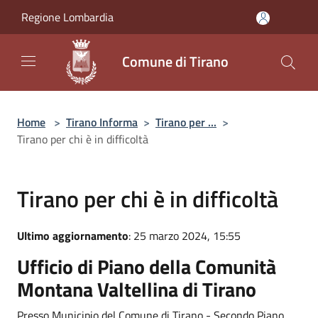
Salta al contenuto principale
Regione Lombardia
Comune di Tirano
Home
>
Tirano Informa
>
Tirano per ...
>
Tirano per chi è in difficoltà
Tirano per chi è in difficoltà
Ultimo aggiornamento
: 25 marzo 2024, 15:55
Ufficio di Piano della Comunità
Montana Valtellina di Tirano
Presso Municipio del Comune di Tirano - Secondo Piano